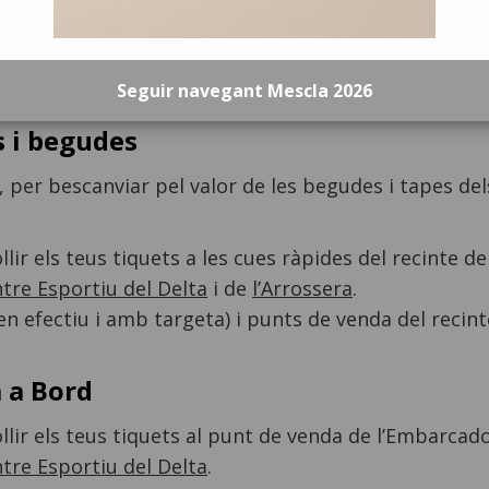
s tapes, begudes i Mescla a Bord 2026, i estalvia te
Seguir navegant Mescla 2026
s i begudes
€, per bescanviar pel valor de les begudes i tapes de
lir els teus tiquets a les cues ràpides del recinte de
tre Esportiu del Delta
i de
l’Arrossera
.
 efectiu i amb targeta) i punts de venda del recint
a a Bord
lir els teus tiquets al punt de venda de l’Embarcad
tre Esportiu del Delta
.