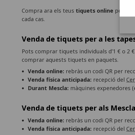
Compra ara els teus
tiquets online
per a le
cada cas.
Venda de tiquets per a les tape
Pots comprar tiquets individuals d’1 € o 2 
comprar aquests tiquets en paquets.
Venda online:
rebràs un codi QR per recol
Venda física anticipada:
recepció del
Cen
Durant Mescla:
màquines expenedores (en
Venda de tiquets per als Mescl
Venda online:
rebràs un codi QR per recol
Venda física anticipada:
recepció del
Cen